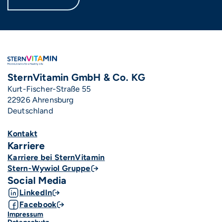
SternVitamin GmbH & Co. KG
Kurt-Fischer-Straße 55
22926 Ahrensburg
Deutschland
Kontakt
Fußzeile Karriere & Social Media
Karriere
Karriere bei SternVitamin
Stern-Wywiol Gruppe
Social Media
LinkedIn
Facebook
Impressum
Fußzeile DE