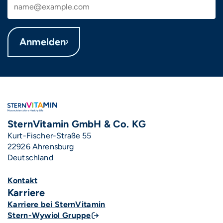
Anmelden
SternVitamin GmbH & Co. KG
Kurt-Fischer-Straße 55
22926 Ahrensburg
Deutschland
Kontakt
Fußzeile Karriere & Social Media
Karriere
Karriere bei SternVitamin
Stern-Wywiol Gruppe